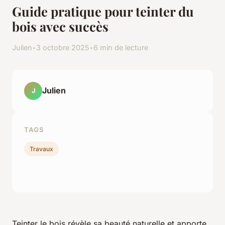
Guide pratique pour teinter du
bois avec succès
Julien
•
3 octobre 2025
•
6 min de lecture
Julien
J
TAGS
Travaux
Teinter le bois révèle sa beauté naturelle et apporte