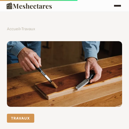
📰
Meshectares
Accueil
›
Travaux
TRAVAUX