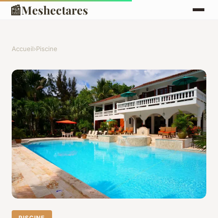
📰
Meshectares
Accueil
›
Piscine
PISCINE