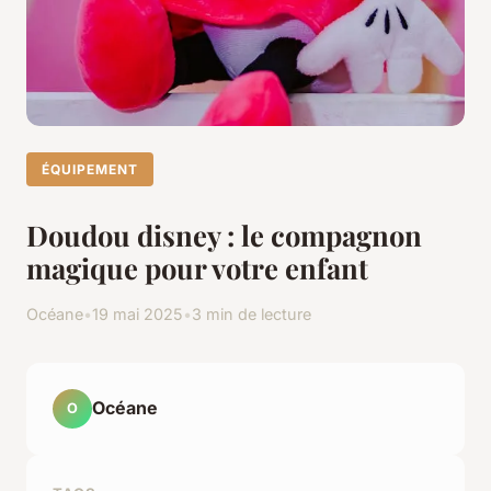
ÉQUIPEMENT
Doudou disney : le compagnon
magique pour votre enfant
Océane
•
19 mai 2025
•
3 min de lecture
Océane
O