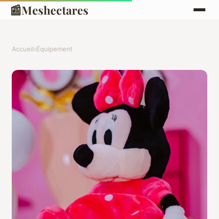
📰
Meshectares
Accueil
›
Équipement