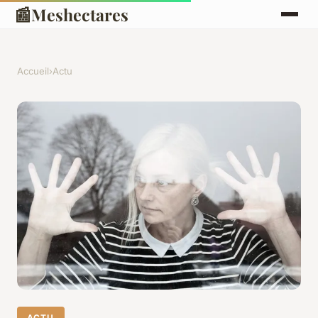
📰
Meshectares
Accueil
›
Actu
ACTU