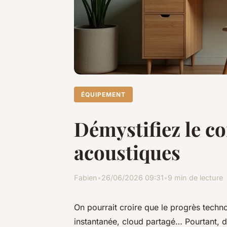
ÉQUIPEMENT
Démystifiez le co
acoustiques
Fabien
•
26/06/2026 09:31
•
9 min de lecture
On pourrait croire que le progrès techno
instantanée, cloud partagé… Pourtant, 