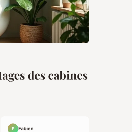
ntages des cabines
Fabien
F