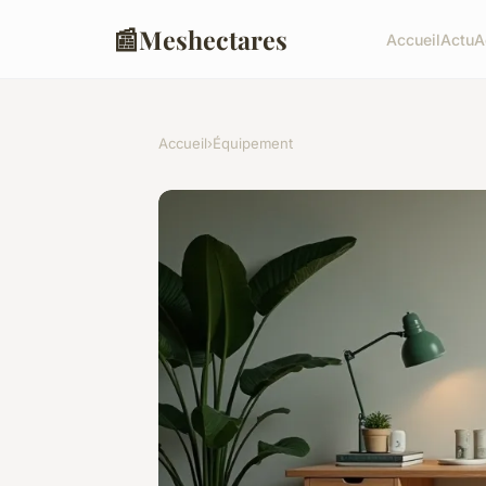
📰
Meshectares
Accueil
Actu
A
Accueil
›
Équipement