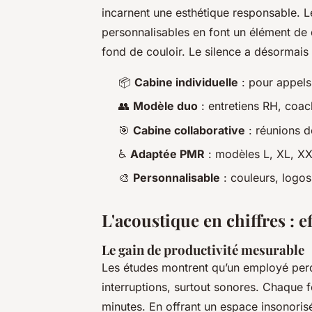
incarnent une esthétique responsable. Le
personnalisables en font un élément de dé
fond de couloir. Le silence a désormais 
📦
Cabine individuelle
: pour appels
👥
Modèle duo
: entretiens RH, coac
🎯
Cabine collaborative
: réunions d
♿
Adaptée PMR
: modèles L, XL, XXL
🎨
Personnalisable
: couleurs, logos, 
L'acoustique en chiffres : ef
Le gain de productivité mesurable
Les études montrent qu’un employé pe
interruptions, surtout sonores. Chaque f
minutes. En offrant un espace insonoris