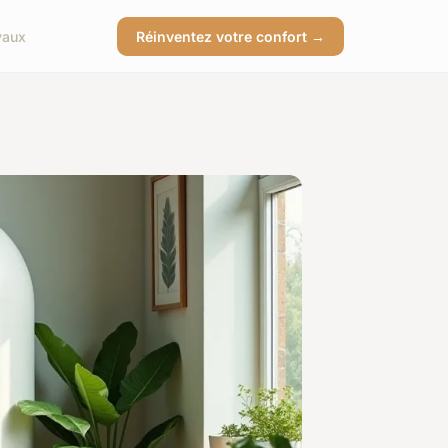
vaux
Réinventez votre confort →