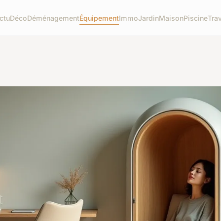
ctu
Déco
Déménagement
Équipement
Immo
Jardin
Maison
Piscine
Tra