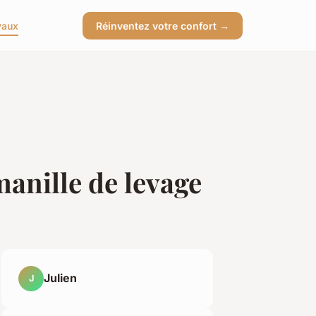
vaux
Réinventez votre confort →
 manille de levage
Julien
J