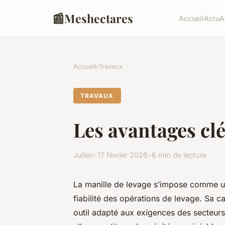
📰
Meshectares
Accueil
Actu
A
Accueil
›
Travaux
TRAVAUX
Les avantages clés
Julien
•
17 février 2026
•
6 min de lecture
La manille de levage s’impose comme un 
fiabilité des opérations de levage. Sa c
outil adapté aux exigences des secteurs i