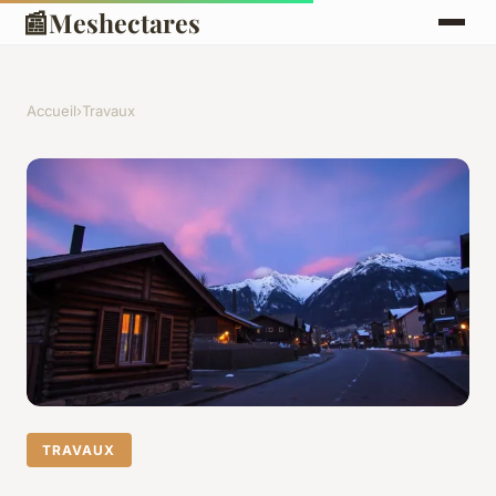
📰
Meshectares
Accueil
›
Travaux
TRAVAUX